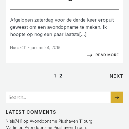
Afgelopen zaterdag voor de derde keer eropuit
geweest om een avondopname te maken. Ik
hoopte op nog een paar laatste[…]
-
Niels7411
januari 28, 2018
READ MORE
1
2
NEXT
LATEST COMMENTS
Niels7411
op
Avondopname Piushaven Tilburg
Martin
op
Avondopname Piushaven Tilburg