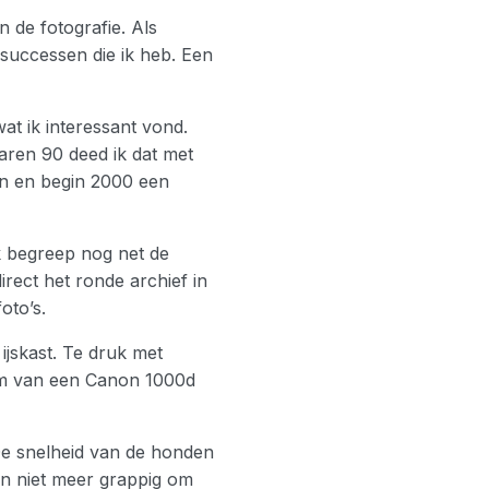
n de fotografie. Als
 successen die ik heb. Een
at ik interessant vond.
aren 90 deed ik dat met
en en begin 2000 een
k begreep nog net de
rect het ronde archief in
oto’s.
ijskast. Te druk met
orm van een Canon 1000d
De snelheid van de honden
n niet meer grappig om