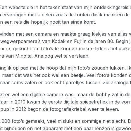
n website die in het teken staat van mijn ontdekkingsreis i
n ervaringen met u delen zoals de fouten die ik maak en de
 een reis die hopelijk nooit ten einde komt.
 vinden met een camera en maakte graag kiekjes van alles w
egwerpcamera’s van Kodak en Fuji in de jaren 80. Begin j
ra, gekocht om foto’s te kunnen maken tijdens het duik
ra van Minolta. Analoog wel te verstaan.
ng ik op pad met de hoop dat mijn foto’s zouden lukken. I
maar dat was het ook wel een beetje. Veel foto’s konden di
aar soms zaten er ook echt pareltjes tussen. Zie analoge f
dat er wel een digitale camera was, maar de hobby zat in de 
aar in 2010 kwam de eerste digitale spiegelreflex in de v
up in 2012 begon de fotografiekriebel weer te leven.
000 foto’s gemaakt, veel mislukt en sommige niet slecht. 
 bijhouden en het apparaat met een paar lenzen is gewoo