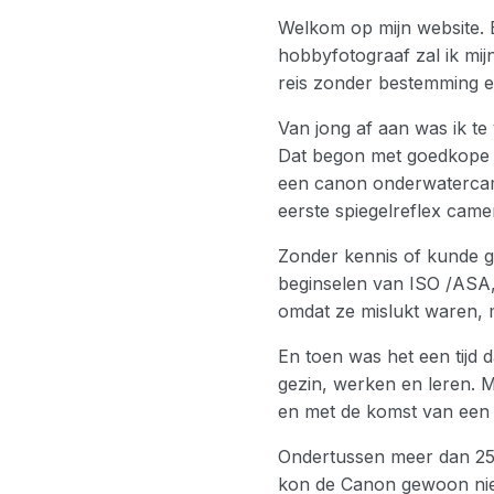
Welkom op mijn website. Ee
hobbyfotograaf zal ik mij
reis zonder bestemming en
Van jong af aan was ik te
Dat begon met goedkope w
een canon onderwatercame
eerste spiegelreflex came
Zonder kennis of kunde gi
beginselen van ISO /ASA, 
omdat ze mislukt waren, m
En toen was het een tijd 
gezin, werken en leren. M
en met de komst van een p
Ondertussen meer dan 25.
kon de Canon gewoon niet